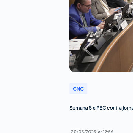
CNC
Semana S e PEC contra jorn
30/05/2025
às
12:56