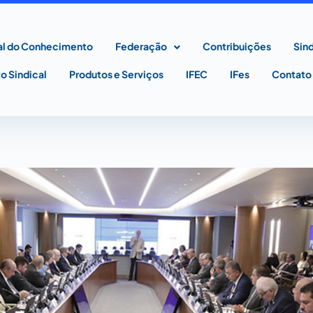
al do Conhecimento
Federação
Contribuições
Sin
 Sindical
Produtos e Serviços
IFEC
IFes
Contato