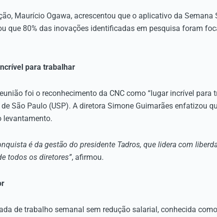
ção, Maurício Ogawa, acrescentou que o aplicativo da Semana S
cou que 80% das inovações identificadas em pesquisa foram fo
crível para trabalhar
nião foi o reconhecimento da CNC como “lugar incrível para tra
e de São Paulo (USP). A diretora Simone Guimarães enfatizou q
o levantamento.
conquista é da gestão do presidente Tadros, que lidera com liberd
de todos os diretores”
, afirmou.
or
nada de trabalho semanal sem redução salarial, conhecida como