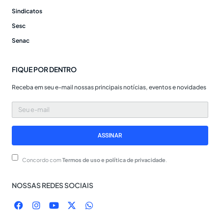
Sindicatos
Sesc
Senac
FIQUE POR DENTRO
Receba em seu e-mail nossas principais notícias, eventos e novidades
Seu
e-
mail
ASSINAR
Concordo com
Termos de uso e política de privacidade
.
NOSSAS REDES SOCIAIS
F
I
Y
X
W
a
n
o
-
h
c
s
u
t
a