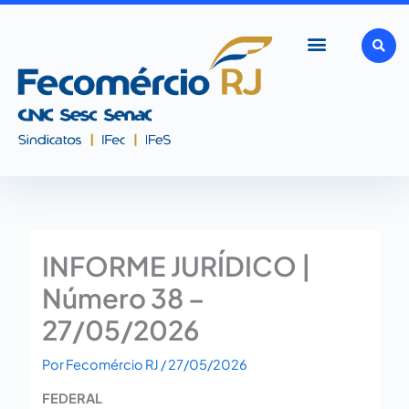
Ir
para
o
conteúdo
INFORME JURÍDICO |
Número 38 –
27/05/2026
Por
Fecomércio RJ
/
27/05/2026
FEDERAL