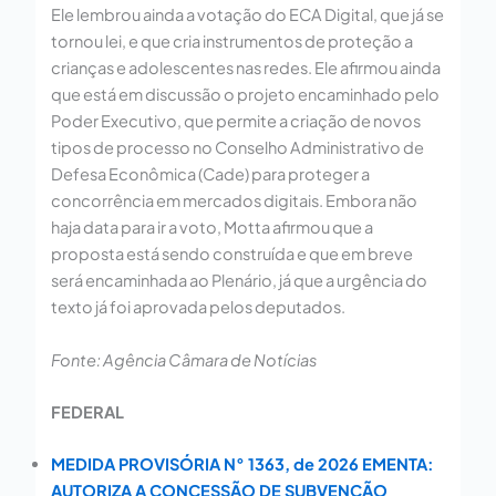
Ele lembrou ainda a votação do ECA Digital, que já se
tornou lei, e que cria instrumentos de proteção a
crianças e adolescentes nas redes. Ele afirmou ainda
que está em discussão o projeto encaminhado pelo
Poder Executivo, que permite a criação de novos
tipos de processo no Conselho Administrativo de
Defesa Econômica (Cade) para proteger a
concorrência em mercados digitais. Embora não
haja data para ir a voto, Motta afirmou que a
proposta está sendo construída e que em breve
será encaminhada ao Plenário, já que a urgência do
texto já foi aprovada pelos deputados.
Fonte: Agência Câmara de Notícias
FEDERAL
MEDIDA PROVISÓRIA N° 1363, de 2026 EMENTA:
AUTORIZA A CONCESSÃO DE SUBVENÇÃO