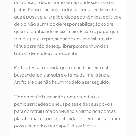
responsabilidade, como se não pudessem andar
juntas. Penso que hoje todos se conscientizam de
que é possível aliar a liberdade econômica, política e
de opinião a um tipo de responsabilização sobre
quem está atuando nesse meio. Esse é o papel que
temos que cumprir, andando em uma linha muito
tênue para não desequilibrar para nenhum dos
lados”, defendeu o presidente.
Motta destacou ainda que o mundo inteiro está
buscando legislar sobre o tema da Inteligência
Artificial e que não há um modelo a ser seguido.
“Todos estão buscando compreender as
particularidades de seus países e de seus povos
para construir uma convivência harmônica com as
plataformas e com as autoridades, em que cada um
possa cumprir o seu papel”, disse Motta.